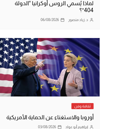
لماذا يُسمي الروس أوكرانيا “الدولة
404″؟
د. زياد منصور
06/08/2026
ثقافة وفن
أوروبا والاستغناء عن الحماية الأمريكية
إبراهيم أبو عواد
03/08/2026