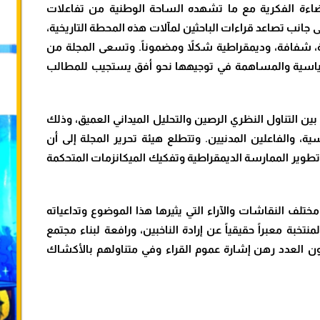
بر 2026. وتتزامن هذه الإضاءة الفكرية مع ما تشهده الساحة الوطنية من تفاعلات
 جانب تصاعد قراءات الباحثين لمآلات هذه المحطة التاريخية،
شفافة، وديمقراطية شكلاً ومضموناً. وتسعى المجلة من
ياسية والمساهمة في توجيهها نحو أفق يستجيب للمطالب
 بين التناول النظري الرصين والتحليل الميداني العميق، وذلك
ة، والفاعلين المدنيين. وتتطلع هيئة تحرير المجلة إلى أن
تطوير الممارسة الديمقراطية وتفكيك الميكانزمات المتحكمة
تلف النقاشات والآراء التي يثيرها هذا الموضوع وتداعياته
خبة معبراً حقيقياً عن إرادة الناخبين، ورافعة لبناء مجتمع
يكون العدد رهن إشارة عموم القراء وفي متناولهم بالأكشاك