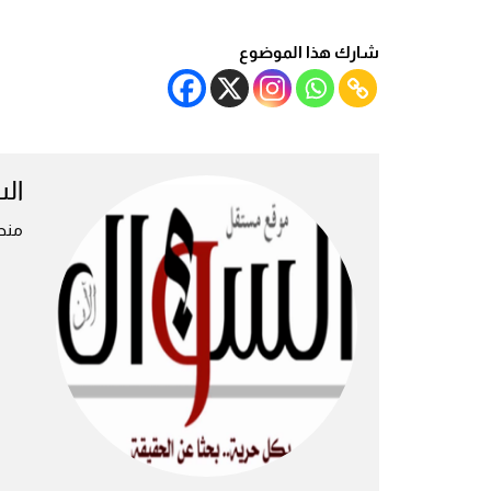
شارك هذا الموضوع
ال
منص