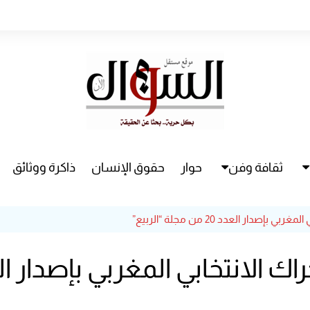
ثقافة وفن
حوار
حقوق الإنسان
ذاكرة ووثائق
راء
سينما
دار العدد 20 من مجلة “الربيع”
مسرح