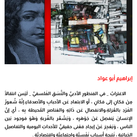
إبراهيم أبو عواد
الاغترابُ _ في المَنظورِ الأدبيِّ والنَّسَقِ الفَلسفيِّ _ لَيْسَ انتقالًا
مِنْ مَكانٍ إلى مَكانٍ ، أو الابتعادِ عَن الأحبابِ والأصدقاءِ.إنَّهُ شُعورُ
الفَرْدِ بالعُزلةِ،والانفصالِ عَن ذَاتِهِ والعَناصرِ المُحيطة بِه ، أي إنَّ
الإنسانَ يَنفصِل عَنْ جَوْهَرِه ، وَيَشْعُر بالغُربةِ وَهُوَ مَوجود بَين
الناسِ ، وَيَعْجِز عَنْ إيجادِ مَعْنى حقيقيٍّ للأحداثِ اليومية والتفاصيلِ
الحَياتية ، نَتيجة أسباب نَفْسِيَّة واجتماعيَّة واقتصاديَّة .