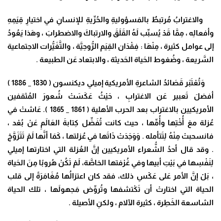
والاغترابُ مُرتبطٌ بالمَسؤوليةِ والحُرِّيةِ للإنسانِ في اختيارِ قِيَمِهِ
وأفعالِه ، مِمَّا قَدْ يُسبِّب لَهُ القَلَقَ والارتباكَ والاضطرابَ ، وهَذا يَعُودُ
إلى عوامل كثيرة ، مِنْهَا : فِقْدَان القِيَم الرُّوحِيَّة ، والتَّغَيُّرات الاجتماعية
السَّريعة ، وضُغوط الحَياة الحَديثة ، والابتعاد عَن الطبيعة .
وَتُعْتَبَر قَصَائدُ الشاعرةِ الأمريكية إميلي ديكنسون ( 1830 _ 1886 )
أفضلَ تَعبير عَن الاغترابِ ، حَيْثُ عَكَسَتْ شُعورَ المُثقفين
الأمريكيين بالاغتراب بعد الحرب الأهلية ( 1861 _ 1865 ). عَاشتْ في
عُزلة معَ أُخْتِها وأُمِّها ، حيث كانت تُفَضِّل كِتابةَ العَالَمِ عَنْ بُعْد ،
فانسحبتْ مِنْهُ لِتَتأمله . وَوَجَدَتْ ذَاتَها في عُزلتها ، كَمَا أنَّها لَمْ تَتَزَوَّجْ
. وقد قال أحدُ الشُّعراء الأمريكيين إنَّ العُزلة التي اختارتها إميلي
لِنَفْسِها في بَيْتِ أبيها وفي غُرْفتها الخاصَّة، لَمْ تَكُنْ هُروبًا مِنَ الحَياة
، بَلْ إنَّ الأمر عَلى عَكْسِ ذلك، فقد كان اعتزالُها مُغَامَرَةً إلى قلب
الحياة التي اختارتْ أن تَكْتشفها وتُروِّض مَجهولَها ، تلك الحياة
الشاسعة الخَطِرة ، كثيرة الآلام ، ولكنِ الأصيلة .