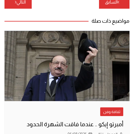
تصفّح
السابق
التالي
المقالات
مواضيع ذات صلة
ثقافة وفن
أمبرتو إيكو .. عندما فاقت الشهرة الحدود