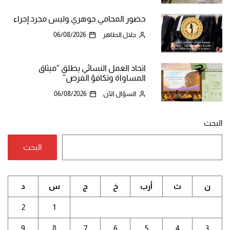
حضور المحامي جوهري وليس مجرد إجراء
جلال الطاهر
06/08/2026
اتحاد العمل النسائي يطلق “ميثاق
المساواة وتكافؤ الفرص”
السؤال الآن
06/08/2026
البحث
البحث
ن
ث
أرب
خ
ج
س
د
2
1
9
8
7
6
5
4
3