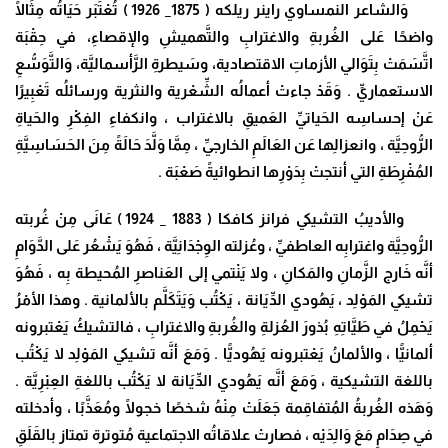
وَ
الشاعر النمساوي راينر ريلكه ( 1875_ 1926 ) تُعْتَبَر حَيَاتُه مِثَالًا
واضحًا عَلى الغُربةِ والاغترابِ والتَّهميشِ والإقصاءِ، في حِقْبَة
اتَّسَمَتْ بِتَوَالي الأزماتِ الاقتصادية، وسَيطرةِ الرَّأسماليَّة، وَالتَّوَسُّعِ
الاستعماريِّ . وَقَدْ جاءتْ أعمالُه الشِّعْرية والنثرية ورسائلُه تَعْبِيرًا
عَنْ إحساسِه الحَياتيِّ العَميقِ بالاغتراب ، وانكفاءِ الفِكْرِ والحَياةِ
الرُّوحِيَّة ، وانعزالِها عَن العَالَمِ الخارجيِّ ، مِمَّا وَلَّدَ حَالَةً مِنَ الحَسَاسِيَّةِ
المُفْرِطَةِ التي أنتجتْ بِدَوْرِها انطوائيةً صَعْبَة .
والأديبُ
التشيكي فرانز كافكا ( 1883 _ 1924 ) عَانَى مِنْ غُربته
الرُّوحِيَّة واغترابِه العاطفيِّ ، وعُزلته الوِجْدَانِيَّة ، فَهُوَ يَشْعُر عَلى الدَّوَامِ
أنَّه خَارج الزَّمانِ والمَكانِ ، ولا يَنْتمي إلى العَناصرِ المُحيطة بِه ، فَهُوَ
تشيكي المَوْلِد ، يَهُودي الدِّيَانة ، يَكْتُب وَيَتَكَلَّم بالألمانية . وهذا الأمْرُ
يَحْمِلُ في طَيَّاتِهِ بُذورَ العُزلةِ والغُربةِ والاغترابِ ، فالتشيكُ يَعْتبرونه
ألمانيًّا ، والألمانُ يَعْتبرونه يَهُوديًّا . وَمَعَ أنَّه تشيكي المَوْلِد لا يَكْتُب
باللغة التشيكية ، وَمَعَ أنَّه يَهُودي الدِّيَانة لا يَكْتُب باللغةِ العِبْرِيَّة .
وَهَذه الغُربةُ المُتفاقِمة جَعَلَتْ مِنْهُ شخصًا خجولًا ومُعَذَّبًا ، وأدخلته
في صِدَامٍ مَعَ وَالِدَيْه ، فصارتْ علاقاتُه الاجتماعية مُتوترة تمتاز بالقَلَقِ