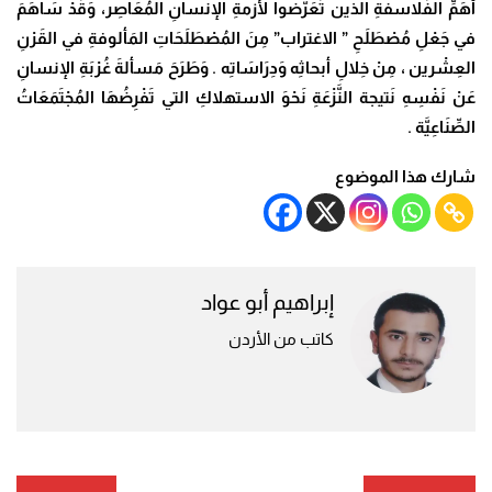
أهَمِّ الفَلاسفةِ الذين تَعَرَّضوا لأزمةِ الإنسانِ المُعَاصِر، وَقَدْ سَاهَمَ
في جَعْلِ مُصْطَلَحِ ” الاغتراب” مِنَ المُصْطَلَحَاتِ المَألوفةِ في القَرْنِ
العِشْرين ، مِنْ خِلالِ أبحاثِه وَدِرَاسَاتِه .
وَطَرَحَ
مَسألةَ غُرْبَةِ الإنسانِ
عَنْ نَفْسِهِ نَتيجة النَّزْعَةِ نَحْوَ الاستهلاكِ التي تَفْرِضُهَا المُجْتَمَعَاتُ
الصِّنَاعِيَّة .
شارك هذا الموضوع
إبراهيم أبو عواد
كاتب من الأردن