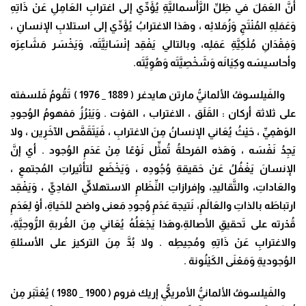
أنَّ العَمَلَ في ظِلِّ الرَّأسماليَّةِ يُؤَدِّي إلى اغترابِ العَامِلِ عَنْ ذَاتِهِ
وَعَمَلِهِ المُنْتَجِ وَزُمَلائِه ، وهَذا الاغترابُ يُؤَدِّي إلى استلابِ الإنسانِ ،
وَفِقْدَانِ مُلْكِيَّةِ عَمَلِه، وبالتالي يَفْقِد إنْسَانِيَّتَه، وَيَخْسَر مَشَاعِرَه
وأحاسيسَه وكِيَانَه وَشَخْصِيَّتَه وَهُوِيَّتَه.
والفَيلسوفُ الألمانيُّ
مارتن هايدغر ( 1889 _ 1976 ) تَقُومُ فَلسفته
على ثلاثة أركان : القَلَق ، الاغتراب ، المَوْت . وَيَبْرُزُ مَفهومُ الوُجودِ
الوَهْمِيِّ ، حَيْثُ يُعَاني الإنسانُ مِنَ الاغترابِ ، فَيَتَقَمَّص الآخَرِين ، ولا
يَجِدُ نَفْسَه ، وَهَذه المَرحلةُ تُمثِّل نَوْعًا مِنْ عَدَمِ الوُجود . أي إنَّ
الإنسانَ يَغْفُلُ عَنْ حَقيقةِ وُجُودِه ، وَيَخْضَع لتأثيراتِ المُجتمعِ ،
والعَاداتِ، والتَّقاليدِ، وإفرازاتِ النِّظَامِ الاستهلاكيِّ المَادِيِّ ، وَيَفْقِد
ارتباطَه بالذاتِ والعَالَمِ، نَتيجة عَدَمِ وُجودِ مَعنى واضح للحَياةِ، أوْ لِعَدَمِ
قُدْرته على تَحقيقِ الأصالةِ،وهَذا يَجْعَلُهُ يُعَاني مِنَ الغُربةِ الرُّوحِيَّةِ،
والاغترابِ عَنْ ذَاتِهِ ومُحِيطِه . ولا بُدَّ مِنَ التركيز على الأسئلةِ
الوُجوديةِ وَمَعْنَى الكَيْنُونة .
والفَيلسوفُ الألمانيُّ الأمريكيُّ إريك فروم ( 1900 _ 1980 )
يُعْتَبَر مِنْ