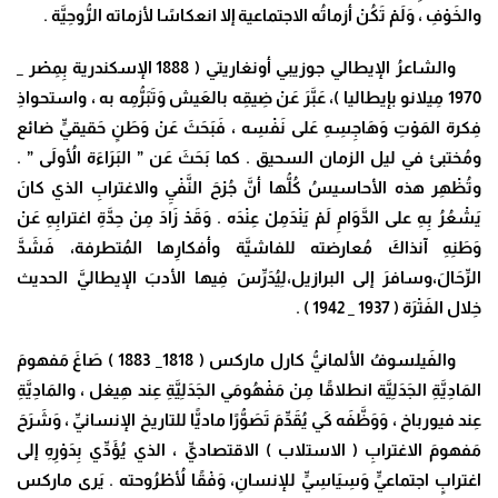
والخَوْفِ ، وَلَمْ تَكُنْ أزماتُه الاجتماعية إلا انعكاسًا لأزماته الرُّوحِيَّة .
والشاعرُ الإيطالي جوزيبي أونغاريتي
( 1888 الإسكندرية بِمِصْر _
1970 مِيلانو بإيطاليا )، عَبَّرَ
عَنْ ضِيقِه بالعَيش وَتَبَرُّمِه به ، واستحواذِ
فِكرة المَوْتِ وَهَاجِسِهِ عَلى نَفْسِه ، فَبَحَثَ عَنْ وَطَنٍ حَقيقيٍّ ضائع
ومُختبئ في ليل الزمان السحيق . كما بَحَثَ عَن ” البَرَاءَة الأُولَى ” .
وتُظْهِر هذه الأحاسيسُ كُلُّها أنَّ جُرْحَ النَّفْيِ والاغترابِ الذي كانَ
يَشْعُرُ بِهِ على الدَّوَامِ لَمْ يَنْدَمِلْ عِنْدَه . وَقَدْ زَادَ مِنْ حِدَّةِ اغترابِهِ عَنْ
وَطَنِهِ آنذاكَ مُعارضته للفاشيَّة وأفكارِها المُتطرفة، فَشَدَّ
الرِّحَالَ،وسافرَ إلى البرازيل،لِيُدَرِّسَ فِيها الأدبَ الإيطاليَّ الحديث
خِلال الفَتْرَة ( 1937 _ 1942 ) .
والفَيلسوفُ الألمانيُّ كارل ماركس ( 1818_ 1883 )
صَاغَ مَفهومَ
المَادِيَّةِ الجَدَلِيَّة انطلاقًا مِنْ مَفْهُومَي الجَدَلِيَّةِ عِند هِيغل ، والمَادِيَّةِ
عِند فيورباخ ، وَوَظَّفَه كَي يُقَدِّمَ تَصَوُّرًا ماديًّا للتاريخ الإنسانيِّ ، وَشَرَحَ
مَفهومَ الاغترابِ ( الاستلاب ) الاقتصاديِّ ، الذي يُؤَدِّي بِدَوْرِهِ إلى
اغترابٍ اجتماعيٍّ وَسِيَاسِيٍّ للإنسانِ، وَفْقًا لأُطْرُوحته . يَرى ماركس