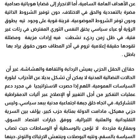
عن الأهداف العامة السامية، أما الانجرار إلى قضايا هوياتية صدامية
مضرة بالتعددية والحق في الاختلاف، دون توفير الشروط الذاتية
ودون توفر الشروط الموضوعية، قرينة قوية على وجود تيه يطوق
الرؤية أو عياء سياسي يخنق النفس الثوري المفترض في رئات غير
فتية، في ظل زمن رديء نشطت فيه إرادات مزيفة ومضللة
تقودها حقيقة إعلامية تروم في آخر المطاف صون حقوق يراد بها
باطل
.
حقا إن الحقل الحزبي يعيش الرداءة والتفاهة والهشاشة، غير أن
الحالات النضالية المدنية لا يمكن أن تشكل بديلا عن الأحزاب لبلورة
السياسات العمومية، اللهم إذا حصرت الاستراتيجيا في مجرد دعم
عمليات التفكير من أجل التغيير أو الإصلاح عبر آليات الدمقراطية
التشاركية، في اتجاه خلق جبهة اجتماعية مدنية ببعد سياسي، وليس
حزبي مهيكل، مادامت الدولة بمثابة حزب كبير، يؤلف بين السرية
التقليدانية والعلنية اللبرالية، ووفق خيارات اقتصاد السوق،
وبمقاربة مترددة لا تؤمن بالوسطية أو الوساطات حيث تصاب
السياسة بالسقم، وتتيه البوصلات وينتعش الارتباك والتوتر، حينها