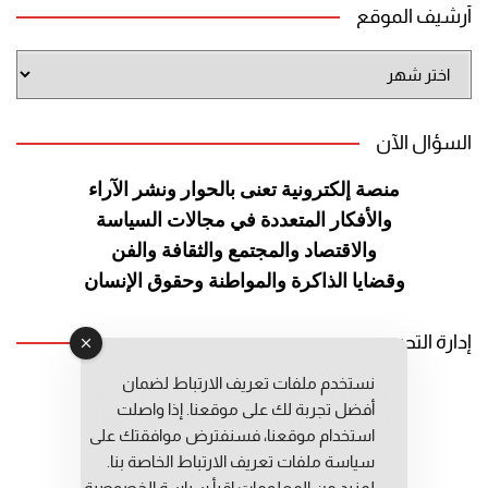
أرشيف الموقع
أرشيف
الموقع
السؤال الآن
منصة إلكترونية تعنى بالحوار ونشر
الآراء
والأفكار المتعددة في مجالات
السياسة
والاقتصاد والمجتمع والثقافة
والفن
وقضايا الذاكرة والمواطنة
وحقوق الإنسان
إدارة التحرير
نستخدم ملفات تعريف الارتباط لضمان
رئيس التحرير: عبد الرحيم التوراني
أفضل تجربة لك على موقعنا. إذا واصلت
رئيس التحرير المساعد: المعطي قبال
استخدام موقعنا، فسنفترض موافقتك على
مديرة التحرير: فاطمة حوحو
سياسة ملفات تعريف الارتباط الخاصة بنا.
لمزيد من المعلومات إقرأ
سياسة الخصوصية