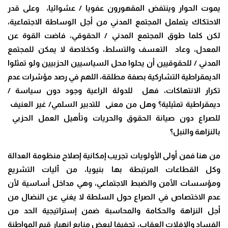
يموت الحوار وينتفض المقهورون عفويا / عشوائيا، وعلى قدر
الاحتكاك يتململ المجتمع المدني من أجل الوساطة الاجتماعية،
لكن كلما طوق المجتمع المدني / الحقوقي، فاضت القوة عن
المعدل، وعاد التعسف والتسلط، وكخلاصة لا يمكن للمجتمع
المدني / للحقوقيين أن يحلوا محل السياسيين الحزبيين ولو تمثلوا
الديمقراطية التشاركية بصفة مطلقة، اللهم في رصد مؤشرات عدم
تكرار الانتهاكات، فهل للدولة الراعية وجود دون سياسة /
ديمقراطية تمثيلية؟ وهل من معنى للتدبير السلمي/ غير العنيف
للصراع دون صيانة الحقوق والحريات وتأهيل العمل الحزبي
بالنزاهة والنبل؟
من هنا فمن أولى الأولويات تجريب إمكانية إصلاح منظومة العدالة
وكل القطاعات المرتبطة بها بنيويا، من آليات التشريع
ومؤسسات الأمن والضبط الاجتماعي، وهي مداخل أساسية لأن
عدم الاختصاص في الصراع حول السلطة لا يغني عن النضال من
أجل النزاهة والحكامة والمحاسبة ضمن إستراتيجية الحد من
الفساد والإفلات العقاب، تجفيفا لبعض منابع انهيار قيم المواطنة