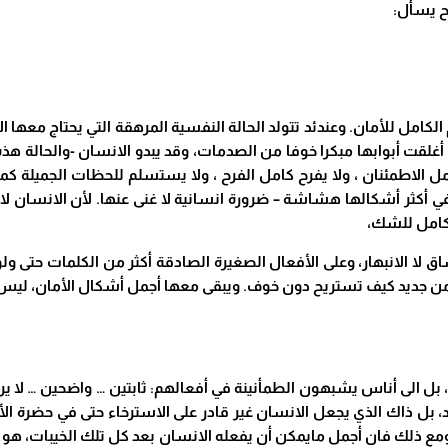
وح يسأل
:
 الكامل للأمان. وعندئد تتولد الحالة النفسية المرهقة التي يحتاج معها 
 أغلقت أبوابها مبكرا خوفا من الصدمات، وقد يبدو الانسان -والحالة ه
ل الاطمئنان ، ولا يفرح كامل الفرح ، ولا يستسلم للحظات الجميلة كم
 في أكثر أشكالها هشاشة – ضرورة انسانية لا غنى عنها. لأن الانسان
الكامل للشك،
ساق لا الانبهار، وعلى الأفعال الصغيرة الصادقة أكثر من الكلمات حتى ول
من جديد كيف تستريح دون خوف. ويبقى معها أجمل أشكال الأمان، ليس أن ن
ة، بل الى أناس يشبهون الطمأنينة في أفعالهم: ثابتين … واضحين … لا ير
ل ذاك الذي يجعل الانسان غير قادر على الاسترخاء حتى في حضرة الأم
 ومع ذلك فان أجمل مايمكن أن يفعله الانسان بعد كل تلك
الخيبات، هو 