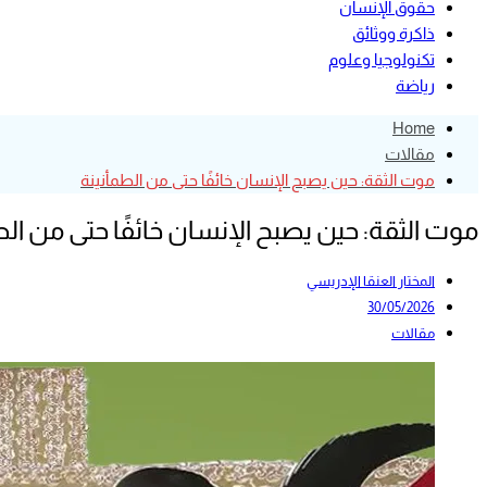
حقوق الإنسان
ذاكرة ووثائق
تكنولوجيا وعلوم
رياضة
Home
مقالات
موت الثقة: حين يصبح الإنسان خائفًا حتى من الطمأنينة
موت الثقة: حين يصبح الإنسان خائفًا حتى من الط
المختار العنقا الإدريسي
30/05/2026
مقالات