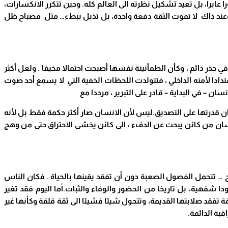
عابرا، بل تعيد تشكيل نظرته الى العالم كله. وحين تتكرر الانكسارات،
ب. وعند ذاك لا تموت الثقة دفعة واحدة، بل تذبل ببطء… مثل مصباح ظل
ي حذر دائم ، وكأن الطمأنينة نفسها أصبحت احتمالا مخيفا . ولعل أكثر
متدادا لأمنه الداخلي ، فتتولدت اللحظات الخفية التي لا يسمع أحد صوت
 – في البداية – قادر على التبرير ، مرددا مع
قدان قدرتها على التصديق.ليس لأن الانسان صار أكثر حكمة فقط بل لأنه
نسان من كائن يبحث عن الدفء ، الى كائن يخشى الاحتراق حتى من وهج
يح … تتحمل الفصول الصعبة دون أن تفقد يقينها بالحياة . فكان الناس
ودا شفهية، بل تاريخا من
الحضور والوفاء والثبات.أما اليوم فقد تغير
تفقد صلابتها القديمة، وتتحول شيئا فشيئا الى ثقة قلقة وكأنها غير
قبة الدائمة
.