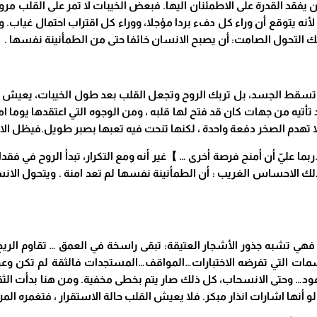
د القدرة على الاطمئنان اليها. فبعض الخيبات لا تمر على القلب مرورا 
. لأنه يتوقع أن وراء كل دفء بردا مؤجلا، ووراء كل اقتراب احتمال غيا
ك التحول الصامت: أن يصبح الانسان خائفا حتى من الطمأنينة نفسها
.
ح لا تسقط الجسد، بل تربك الروح وتجعل القلب بعد طول الخيبات، يعيش ف
 تأتيه من جهات كان قد فتح لها قلبه ، ومن
الوجوه التي اعتقدها يوما ا
تهدم الصخر دفعة واحدة ، لكنها تنحت فيه تعبها بصبر طويل.فيظل الانسان
ما عليّ أن أمنح فرصة أخرى …
】
غير أنه ومع التكرار، تبدأ الروح في ف
لك الاحساس الغريب : أن الطمأنينة نفسها لم تعد امنة . ويتحول الا
نح فهي تشبه جذور الأشجار العتيقة: تبقى راسخة في العمق … تقاوم الر
قاسمات التي تفرضه الاختبارات…المواقف…المستجدات
فالثقة لم تكن وع
ود… وحتى الانسحاب، كل ذلك صار يتم بخطى مخفية. ومن هنا بدأت الثقة 
ها اشارات انذار مبكر. فلا يعيش القلب حالة الاستقرار ، فتغمره المرا