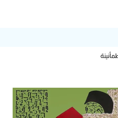
مأنينة