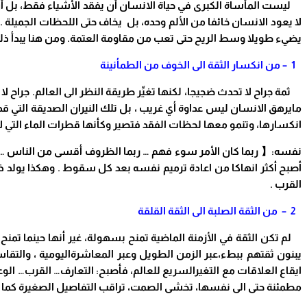
ليست المأساة الكبرى في حياة الانسان أن يفقد الأشياء فقط، بل أن يفق
لا يعود الانسان خائفا من الألم وحده، بل يخاف حتى اللحظات الجميلة 
يضيء طويلا وسط الريح حتى تعب من مقاومة العتمة. ومن هنا يبدأ ذل
1 –
من انكسار الثقة الى الخوف من الطمأنينة
ثمة جراح لا تحدث ضجيجا، لكنها تغيِّر طريقة النظر الى العالم. جرا
مايرهق الانسان ليس عداوة أي غريب ، بل تلك النيران الصديقة التي قد
انكسارها، وتنمو معها
لحظات الفقد فتصير وكأنها قطرات الماء التي لا 
نفسه:
【
ربما كان الأمر سوء فهم … ربما الظروف أقسى من الناس …رب
أصبح أكثر انهاكا من اعادة ترميم نفسه بعد كل سقوط . وهكذا يولد ذ
القرب
.
2 –
من الثقة الصلبة الى الثقة القلقة
لم تكن الثقة في الأزمنة الماضية تمنح بسهولة، غير أنها حينما تم
يبنون ثقتهم ببطء،عبر الزمن الطويل وعبر المعاشرةاليومية ، والت
ايقاع العلاقات مع التغيرالسريع للعالم،
فأصبح: التعارف… القرب… الوع
مطمئنة حتى الى نفسها، تخشى الصمت، تراقب التفاصيل الصغيرة كما لو أن