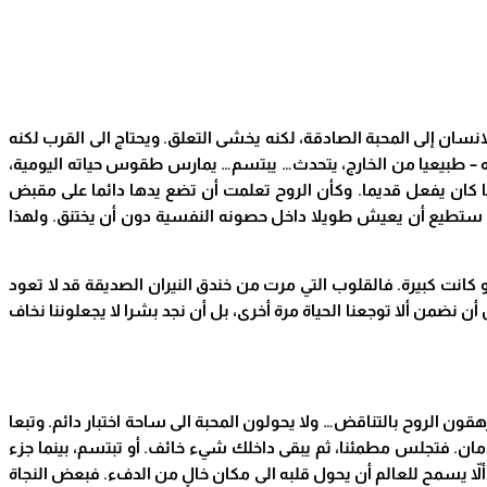
الانسان إلى المحبة الصادقة، لكنه يخشى التعلق. ويحتاج الى القرب لكنه
ذه – طبيعيا من الخارج، يتحدث… يبتسم… يمارس طقوس حياته اليومية،
ا كان يفعل قديما. وكأن الروح تعلمت أن تضع يدها دائما على مقبض
 لا ستطيع أن يعيش طويلا داخل حصونه النفسية دون أن يختنق. ولهذا
و كانت كبيرة. فالقلوب
التي مرت من خندق النيران الصديقة قد لا تعود
ضمن ألا توجعنا الحياة مرة أخرى، بل أن نجد بشرا لا يجعلوننا نخاف
هقون الروح بالتناقض… ولا يحولون المحبة الى ساحة اختبار دائم. وتبعا
ان. فتجلس مطمئنا، ثم يبقى داخلك شيء خائف. أو تبتسم، بينما جزء
ألاّ يسمح للعالم أن يحول قلبه الى مكان خالٍ من الدفء. فبعض النجاة