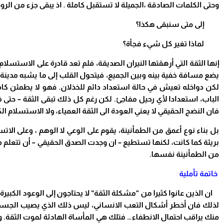
وحتى الكلمات الصادقة ،الجميلة لا تستقبل كاملة . اذ يبقى جزء من الر
إ
لى متى سنبقى هكذا؟
لماذا تغير كل شيء فجأة؟
إنها الثقة التي أرهقتها النيران الصديقة، فلم تعد قادرة على الاستسلام
يضع مسافة خفية بينه وبين الجميع، فيتحول القلب إلى ما يشبه مدينة
لكن دواخله تعيش في حالة استعداد دائم للخذلان. فهو لا يطمئن كام
الباب، استعدادا لأي رحيل مفاجئ. لكن رغم كل ذلك تبقى الثقة – حتى
فان النضج الحقيقي لا يعني العودة الى الثقة العمياء، ولا الاستسلام 
بل بناء نوع أعمق من الطمأنينة، يقوم على الوعي لا الوهم ، وعلى الات
بريئة كما كانت، لكنها تستطيع – ان وجدت الصدق الحقيقي – أن تتعلم 
من الطمأنينة نفسها.
خاتمة تأملية
ان الذين عانوا كثيرا من “مشكلة الثقة
“
لا يحتاجون إلى الوعود الكبير
لذلك فان أخطر أشكال التعب الانساني، ليس ذلك الذي يصيب الجسد، ب
منك يراقب احتمال الانطفاء… فتلك هي المأساة الهادئة لموت الثقة.