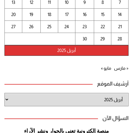
13
12
11
10
9
8
7
20
19
18
17
16
15
14
27
26
25
24
23
22
21
30
29
28
أبريل 2025
« مارس
مايو »
أرشيف الموقع
أرشيف
الموقع
السؤال الآن
منصة إلكترونية تعنى بالحوار ونشر
الآراء