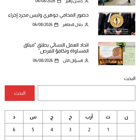
حسن زهير
06/08/2026
حضور المحامي جوهري وليس مجرد إجراء
جلال الطاهر
06/08/2026
اتحاد العمل النسائي يطلق “ميثاق
المساواة وتكافؤ الفرص”
السؤال الآن
06/08/2026
البحث
البحث
ن
ث
أرب
خ
ج
س
د
6
5
4
3
2
1