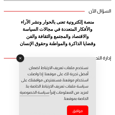
السؤال الآن
منصة إلكترونية تعنى بالحوار ونشر
الآراء
والأفكار المتعددة في مجالات
السياسة
والاقتصاد والمجتمع والثقافة
والفن
وقضايا الذاكرة والمواطنة
وحقوق الإنسان
إدارة التحرير
نستخدم ملفات تعريف الارتباط لضمان
رئيس التحرير: عبد الرحيم التوراني
أفضل تجربة لك على موقعنا. إذا واصلت
رئيس التحرير المساعد: المعطي قبال
استخدام موقعنا، فسنفترض موافقتك على
مديرة التحرير: فاطمة حوحو
سياسة ملفات تعريف الارتباط الخاصة بنا.
لمزيد من المعلومات إقرأ
سياسة الخصوصية
الخاصة بموقعنا.
موافق
جميع حقوق النشر محفوظة © 2026