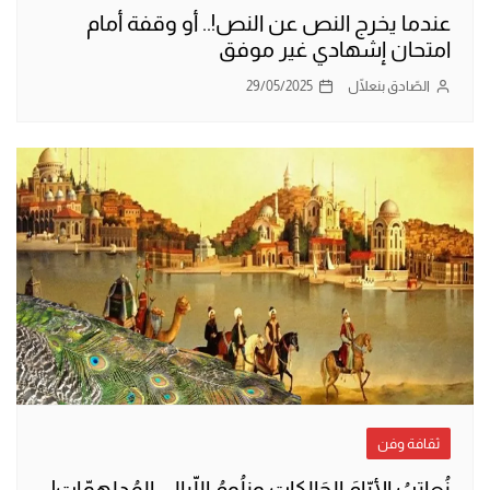
عندما يخرج النص عن النص!.. أو وقفة أمام
امتحان إشهادي غير موفق
الصّادق بنعلّال
29/05/2025
ثقافة وفن
نُعاتبُ الأيّامَ الحَالكات ونلُومُ اللّيالي المُدلهمّات!