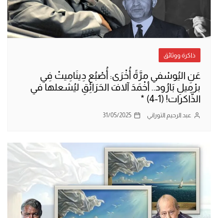
ذاكرة ووثائق
عَنِ اليُوسْفي مرَّةً أُخْرَى: أُصْبُع دِينَامِيتْ فِي
برْمِيلِ بَارُود.. أخْمَدَ آلافَ الحَرَائِقِ ليُشعلها في
الذَّاكرات! (1-4) *
عبد الرحيم التوراني
31/05/2025