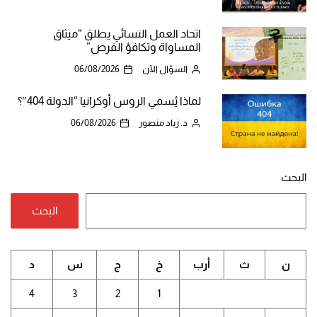
اتحاد العمل النسائي يطلق “ميثاق
المساواة وتكافؤ الفرص”
السؤال الآن
06/08/2026
لماذا يُسمي الروس أوكرانيا “الدولة 404″؟
د. زياد منصور
06/08/2026
البحث
البحث
ن
ث
أرب
خ
ج
س
د
4
3
2
1