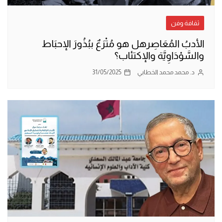
ثقافة وفن
الأدبُ المُعَاصِرهل هو مُتْرَعٌ ببُذُورَ الإحبَاط
والسَّوْدَاوِيَّة والإكتئاب؟
د. محمد محمد الخطابي
31/05/2025