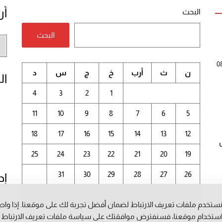
أر
البحث
البحث
أر
الم
0
ن
ث
أرب
خ
ج
س
د
ال
4
3
2
1
11
10
9
8
7
6
5
18
17
16
15
14
13
12
25
24
23
22
21
20
19
31
30
29
28
27
26
إد
مايو 2025
ستخدم ملفات تعريف الارتباط لضمان أفضل تجربة لك على موقعنا. إذا وا
ستخدام موقعنا، فسنفترض موافقتك على سياسة ملفات تعريف الارتباط