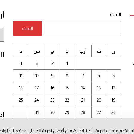
أر
البحث
البحث
أر
الم
ن
ث
أرب
خ
ج
س
د
ال
4
3
2
1
11
10
9
8
7
6
5
18
17
16
15
14
13
12
25
24
23
22
21
20
19
31
30
29
28
27
26
إد
مايو 2025
ستخدم ملفات تعريف الارتباط لضمان أفضل تجربة لك على موقعنا. إذا وا