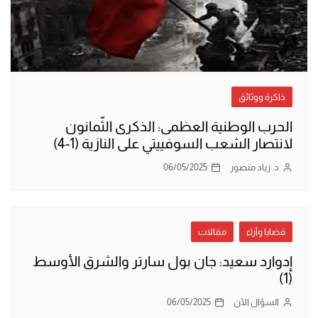
ذاكرة ووثائق
الحرب الوطنية العظمى: الذكرى الثّمانون
لانتصار الشعب السوفييتي على النازية (1-4)
د. زياد منصور
06/05/2025
قضايا وآراء
مقالات
إدوارد سعيد: جان بول سارتر والشرق الأوسط
(1)
السؤال الآن
06/05/2025