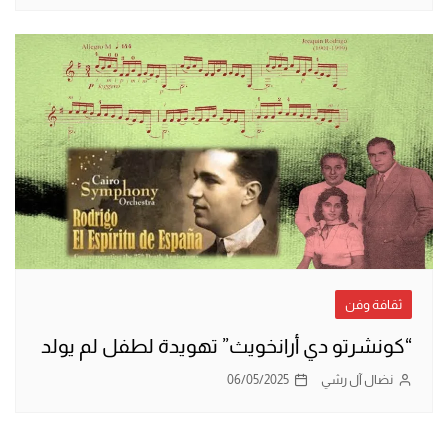
ثقافة وفن
“كونشرتو دي أرانخويث” تهويدة لطفل لم يولد
نضال آل رشي
06/05/2025