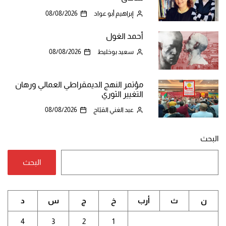
إبراهيم أبو عواد
08/08/2026
أحمد الغول
سعيد بوخليط
08/08/2026
مؤتمر النهج الديمقراطي العمالي ورهان
التغيير الثوري
عبد الغني القبّاج
08/08/2026
البحث
البحث
ن
ث
أرب
خ
ج
س
د
4
3
2
1