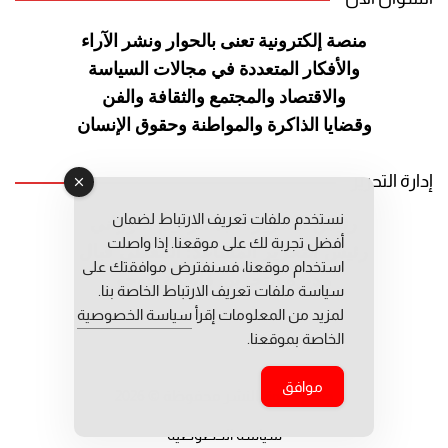
منصة إلكترونية تعنى بالحوار ونشر
الآراء
والأفكار المتعددة في مجالات
السياسة
والاقتصاد والمجتمع والثقافة
والفن
وقضايا الذاكرة والمواطنة
وحقوق الإنسان
إدارة التحرير
نستخدم ملفات تعريف الارتباط لضمان
رئيس التحرير: عبد الرحيم التوراني
أفضل تجربة لك على موقعنا. إذا واصلت
رئيس التحرير المساعد: المعطي قبال
استخدام موقعنا، فسنفترض موافقتك على
مديرة التحرير: فاطمة حوحو
سياسة ملفات تعريف الارتباط الخاصة بنا.
لمزيد من المعلومات إقرأ
سياسة الخصوصية
الخاصة بموقعنا.
موافق
جميع حقوق النشر محفوظة © 2026
سياسة الخصوصية