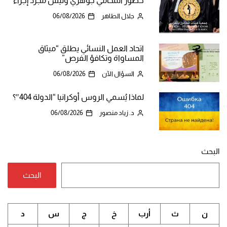
حضور المحامي جوهري وليس مجرد إجراء
جلال الطاهر
06/08/2026
اتحاد العمل النسائي يطلق “ميثاق
المساواة وتكافؤ الفرص”
السؤال الآن
06/08/2026
لماذا يُسمي الروس أوكرانيا “الدولة 404″؟
د. زياد منصور
06/08/2026
البحث
البحث
ن
ث
أرب
خ
ج
س
د