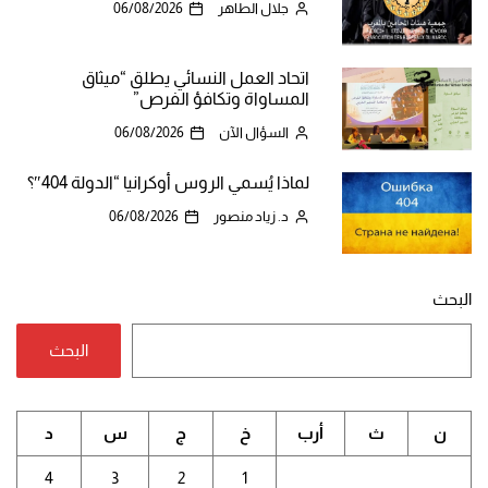
جلال الطاهر
06/08/2026
اتحاد العمل النسائي يطلق “ميثاق
المساواة وتكافؤ الفرص”
السؤال الآن
06/08/2026
لماذا يُسمي الروس أوكرانيا “الدولة 404″؟
د. زياد منصور
06/08/2026
البحث
البحث
ن
ث
أرب
خ
ج
س
د
4
3
2
1