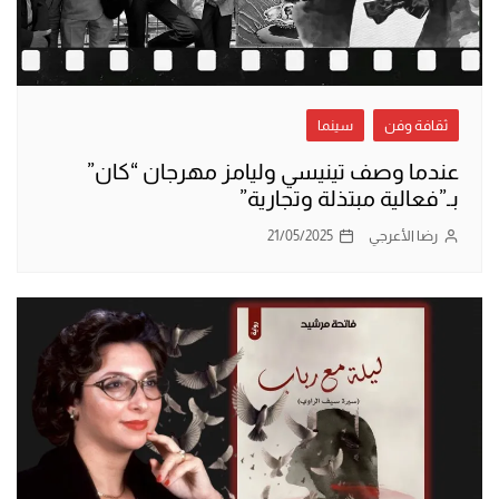
ثقافة وفن
سينما
عندما وصف تينيسي وليامز مهرجان “كان”
بـ”فعالية مبتذلة وتجارية”
رضا الأعرجي
21/05/2025