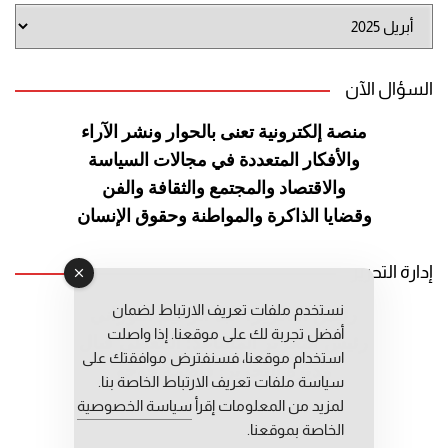
أرشيف
الموقع
السؤال الآن
منصة إلكترونية تعنى بالحوار ونشر
الآراء
والأفكار المتعددة في مجالات
السياسة
والاقتصاد والمجتمع والثقافة
والفن
وقضايا الذاكرة والمواطنة
وحقوق الإنسان
إدارة التحرير
نستخدم ملفات تعريف الارتباط لضمان
رئيس التحرير: عبد الرحيم التوراني
أفضل تجربة لك على موقعنا. إذا واصلت
رئيس التحرير المساعد: المعطي قبال
استخدام موقعنا، فسنفترض موافقتك على
مديرة التحرير: فاطمة حوحو
سياسة ملفات تعريف الارتباط الخاصة بنا.
لمزيد من المعلومات إقرأ
سياسة الخصوصية
الخاصة بموقعنا.