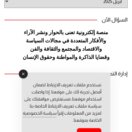
الموقع
السؤال الآن
منصة إلكترونية تعنى بالحوار ونشر
الآراء
والأفكار المتعددة في مجالات
السياسة
والاقتصاد والمجتمع والثقافة
والفن
وقضايا الذاكرة والمواطنة
وحقوق الإنسان
إدارة التحرير
نستخدم ملفات تعريف الارتباط لضمان
رئيس التحرير: عبد الرحيم التوراني
أفضل تجربة لك على موقعنا. إذا واصلت
رئيس التحرير المساعد: المعطي قبال
استخدام موقعنا، فسنفترض موافقتك على
مديرة التحرير: فاطمة حوحو
سياسة ملفات تعريف الارتباط الخاصة بنا.
لمزيد من المعلومات إقرأ
سياسة الخصوصية
الخاصة بموقعنا.