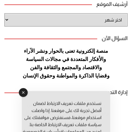
أرشيف الموقع
أرشيف
الموقع
السؤال الآن
منصة إلكترونية تعنى بالحوار ونشر
الآراء
والأفكار المتعددة في مجالات
السياسة
والاقتصاد والمجتمع والثقافة
والفن
وقضايا الذاكرة والمواطنة
وحقوق الإنسان
إدارة التحرير
نستخدم ملفات تعريف الارتباط لضمان
رئيس التحرير: عبد الرحيم التوراني
أفضل تجربة لك على موقعنا. إذا واصلت
رئيس التحرير المساعد: المعطي قبال
استخدام موقعنا، فسنفترض موافقتك على
مديرة التحرير: فاطمة حوحو
سياسة ملفات تعريف الارتباط الخاصة بنا.
لمزيد من المعلومات إقرأ
سياسة الخصوصية