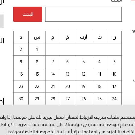
أر
البحث
أر
الم
0
ن
ث
أرب
خ
ج
س
د
ال
2
1
9
8
7
6
5
4
3
16
15
14
13
12
11
10
23
22
21
20
19
18
17
30
29
28
27
26
25
24
إد
31
ستخدم ملفات تعريف الارتباط لضمان أفضل تجربة لك على موقعنا. إذا وا
أغسطس 2026
ستخدام موقعنا، فسنفترض موافقتك على سياسة ملفات تعريف الارتباط
لخاصة بنا. لمزيد من المعلومات إقرأ
سياسة الخصوصية
الخاصة بموقعنا.