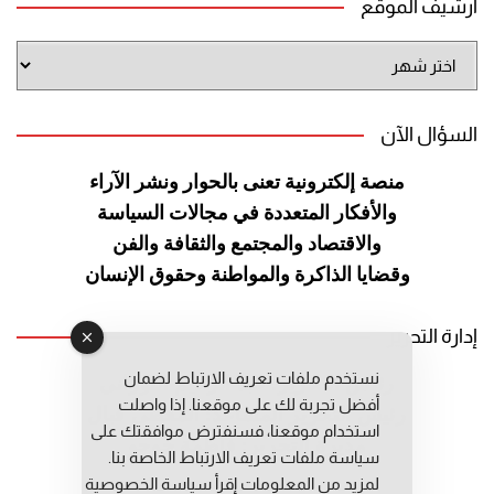
أرشيف الموقع
أرشيف
الموقع
السؤال الآن
منصة إلكترونية تعنى بالحوار ونشر
الآراء
والأفكار المتعددة في مجالات
السياسة
والاقتصاد والمجتمع والثقافة
والفن
وقضايا الذاكرة والمواطنة
وحقوق الإنسان
إدارة التحرير
نستخدم ملفات تعريف الارتباط لضمان
رئيس التحرير: عبد الرحيم التوراني
أفضل تجربة لك على موقعنا. إذا واصلت
رئيس التحرير المساعد: المعطي قبال
استخدام موقعنا، فسنفترض موافقتك على
مديرة التحرير: فاطمة حوحو
سياسة ملفات تعريف الارتباط الخاصة بنا.
لمزيد من المعلومات إقرأ
سياسة الخصوصية