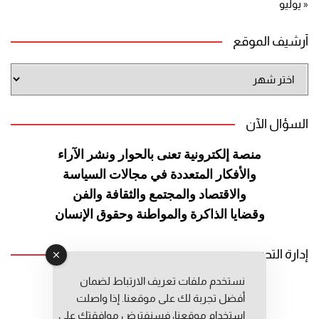
« يوليو
أرشيف الموقع
أرشيف
الموقع
السؤال الآن
منصة إلكترونية تعنى بالحوار ونشر
الآراء
والأفكار المتعددة في مجالات
السياسة
والاقتصاد والمجتمع والثقافة
والفن
وقضايا الذاكرة والمواطنة
وحقوق الإنسان
إدارة التحرير
نستخدم ملفات تعريف الارتباط لضمان
رئيس التحرير: عبد الرحيم التوراني
أفضل تجربة لك على موقعنا. إذا واصلت
رئيس التحرير المساعد: المعطي قبال
استخدام موقعنا، فسنفترض موافقتك على