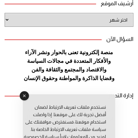
أرشيف الموقع
أرشيف
الموقع
السؤال الآن
منصة إلكترونية تعنى بالحوار ونشر
الآراء
والأفكار المتعددة في مجالات
السياسة
والاقتصاد والمجتمع والثقافة
والفن
وقضايا الذاكرة والمواطنة
وحقوق الإنسان
إدارة التحرير
نستخدم ملفات تعريف الارتباط لضمان
رئيس التحرير: عبد الرحيم التوراني
أفضل تجربة لك على موقعنا. إذا واصلت
رئيس التحرير المساعد: المعطي قبال
استخدام موقعنا، فسنفترض موافقتك على
مديرة التحرير: فاطمة حوحو
سياسة ملفات تعريف الارتباط الخاصة بنا.
لمزيد من المعلومات إقرأ
سياسة الخصوصية