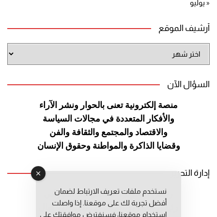
« يوليو
أرشيف الموقع
أرشيف
الموقع
السؤال الآن
منصة إلكترونية تعنى بالحوار ونشر
الآراء
والأفكار المتعددة في مجالات
السياسة
والاقتصاد والمجتمع والثقافة
والفن
وقضايا الذاكرة والمواطنة
وحقوق الإنسان
إدارة التحرير
نستخدم ملفات تعريف الارتباط لضمان
رئيس التحرير: عبد الرحيم التوراني
أفضل تجربة لك على موقعنا. إذا واصلت
رئيس التحرير المساعد: المعطي قبال
استخدام موقعنا، فسنفترض موافقتك على