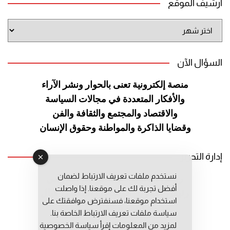
أرشيف الموقع
أرشيف
الموقع
السؤال الآن
منصة إلكترونية تعنى بالحوار ونشر
الآراء
والأفكار المتعددة في مجالات
السياسة
والاقتصاد والمجتمع والثقافة
والفن
وقضايا الذاكرة والمواطنة
وحقوق الإنسان
إدارة التحرير
نستخدم ملفات تعريف الارتباط لضمان
رئيس التحرير: عبد الرحيم التوراني
أفضل تجربة لك على موقعنا. إذا واصلت
رئيس التحرير المساعد: المعطي قبال
استخدام موقعنا، فسنفترض موافقتك على
مديرة التحرير: فاطمة حوحو
سياسة ملفات تعريف الارتباط الخاصة بنا.
لمزيد من المعلومات إقرأ
سياسة الخصوصية