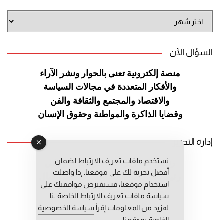
أرشيف
الموقع
السؤال الآن
منصة إلكترونية تعنى بالحوار ونشر
الآراء
والأفكار المتعددة في مجالات
السياسة
والاقتصاد والمجتمع والثقافة
والفن
وقضايا الذاكرة والمواطنة
وحقوق الإنسان
إدارة التحرير
نستخدم ملفات تعريف الارتباط لضمان
رئيس التحرير: عبد الرحيم التوراني
أفضل تجربة لك على موقعنا. إذا واصلت
رئيس التحرير المساعد: المعطي قبال
استخدام موقعنا، فسنفترض موافقتك على
مديرة التحرير: فاطمة حوحو
سياسة ملفات تعريف الارتباط الخاصة بنا.
لمزيد من المعلومات إقرأ
سياسة الخصوصية
الخاصة بموقعنا.