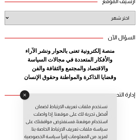
أرشيف الموقع
أرشيف
الموقع
السؤال الآن
منصة إلكترونية تعنى بالحوار ونشر
الآراء
والأفكار المتعددة في مجالات
السياسة
والاقتصاد والمجتمع والثقافة
والفن
وقضايا الذاكرة والمواطنة
وحقوق الإنسان
إدارة التحرير
نستخدم ملفات تعريف الارتباط لضمان
رئيس التحرير: عبد الرحيم التوراني
أفضل تجربة لك على موقعنا. إذا واصلت
رئيس التحرير المساعد: المعطي قبال
استخدام موقعنا، فسنفترض موافقتك على
مديرة التحرير: فاطمة حوحو
سياسة ملفات تعريف الارتباط الخاصة بنا.
لمزيد من المعلومات إقرأ
سياسة الخصوصية