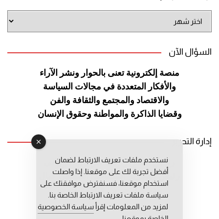
أرشيف
الموقع
السؤال الآن
منصة إلكترونية تعنى بالحوار ونشر
الآراء
والأفكار المتعددة في مجالات
السياسة
والاقتصاد والمجتمع والثقافة
والفن
وقضايا الذاكرة والمواطنة
وحقوق الإنسان
إدارة التحرير
نستخدم ملفات تعريف الارتباط لضمان
رئيس التحرير: عبد الرحيم التوراني
أفضل تجربة لك على موقعنا. إذا واصلت
رئيس التحرير المساعد: المعطي قبال
استخدام موقعنا، فسنفترض موافقتك على
مديرة التحرير: فاطمة حوحو
سياسة ملفات تعريف الارتباط الخاصة بنا.
لمزيد من المعلومات إقرأ
سياسة الخصوصية
الخاصة بموقعنا.