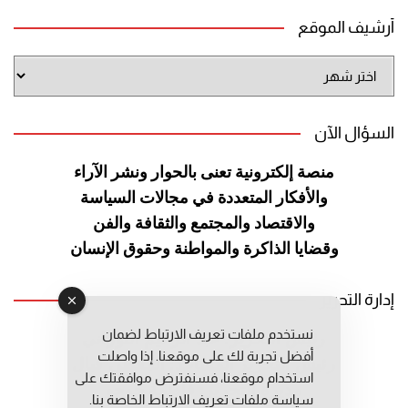
أرشيف الموقع
أرشيف
الموقع
السؤال الآن
منصة إلكترونية تعنى بالحوار ونشر
الآراء
والأفكار المتعددة في مجالات
السياسة
والاقتصاد والمجتمع والثقافة
والفن
وقضايا الذاكرة والمواطنة
وحقوق الإنسان
إدارة التحرير
نستخدم ملفات تعريف الارتباط لضمان
رئيس التحرير: عبد الرحيم التوراني
أفضل تجربة لك على موقعنا. إذا واصلت
رئيس التحرير المساعد: المعطي قبال
استخدام موقعنا، فسنفترض موافقتك على
مديرة التحرير: فاطمة حوحو
سياسة ملفات تعريف الارتباط الخاصة بنا.