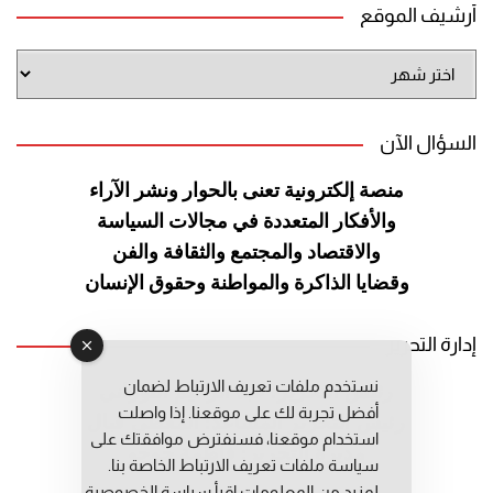
أرشيف الموقع
أرشيف
الموقع
السؤال الآن
منصة إلكترونية تعنى بالحوار ونشر
الآراء
والأفكار المتعددة في مجالات
السياسة
والاقتصاد والمجتمع والثقافة
والفن
وقضايا الذاكرة والمواطنة
وحقوق الإنسان
إدارة التحرير
نستخدم ملفات تعريف الارتباط لضمان
رئيس التحرير: عبد الرحيم التوراني
أفضل تجربة لك على موقعنا. إذا واصلت
رئيس التحرير المساعد: المعطي قبال
استخدام موقعنا، فسنفترض موافقتك على
مديرة التحرير: فاطمة حوحو
سياسة ملفات تعريف الارتباط الخاصة بنا.
لمزيد من المعلومات إقرأ
سياسة الخصوصية