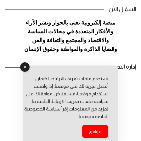
السؤال الآن
منصة إلكترونية تعنى بالحوار ونشر
الآراء
والأفكار المتعددة في مجالات
السياسة
والاقتصاد والمجتمع والثقافة
والفن
وقضايا الذاكرة والمواطنة
وحقوق الإنسان
إدارة التحرير
نستخدم ملفات تعريف الارتباط لضمان
رئيس التحرير: عبد الرحيم التوراني
أفضل تجربة لك على موقعنا. إذا واصلت
رئيس التحرير المساعد: المعطي قبال
استخدام موقعنا، فسنفترض موافقتك على
مديرة التحرير: فاطمة حوحو
سياسة ملفات تعريف الارتباط الخاصة بنا.
لمزيد من المعلومات إقرأ
سياسة الخصوصية
الخاصة بموقعنا.
موافق
جميع حقوق النشر محفوظة © 2026