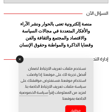
الموقع
السؤال الآن
منصة إلكترونية تعنى بالحوار ونشر
الآراء
والأفكار المتعددة في مجالات
السياسة
والاقتصاد والمجتمع والثقافة
والفن
وقضايا الذاكرة والمواطنة
وحقوق الإنسان
إدارة التحرير
نستخدم ملفات تعريف الارتباط لضمان
رئيس التحرير: عبد الرحيم التوراني
أفضل تجربة لك على موقعنا. إذا واصلت
رئيس التحرير المساعد: المعطي قبال
استخدام موقعنا، فسنفترض موافقتك على
مديرة التحرير: فاطمة حوحو
سياسة ملفات تعريف الارتباط الخاصة بنا.
لمزيد من المعلومات إقرأ
سياسة الخصوصية
الخاصة بموقعنا.
موافق