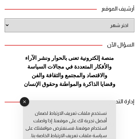
أرشيف الموقع
أرشيف
الموقع
السؤال الآن
منصة إلكترونية تعنى بالحوار ونشر
الآراء
والأفكار المتعددة في مجالات
السياسة
والاقتصاد والمجتمع والثقافة
والفن
وقضايا الذاكرة والمواطنة
وحقوق الإنسان
إدارة التحرير
نستخدم ملفات تعريف الارتباط لضمان
رئيس التحرير: عبد الرحيم التوراني
أفضل تجربة لك على موقعنا. إذا واصلت
رئيس التحرير المساعد: المعطي قبال
استخدام موقعنا، فسنفترض موافقتك على
مديرة التحرير: فاطمة حوحو
سياسة ملفات تعريف الارتباط الخاصة بنا.