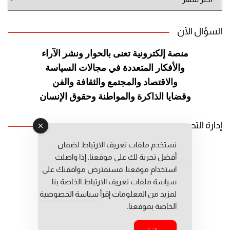
الموقع
السؤال الآن
منصة إلكترونية تعنى بالحوار ونشر
الآراء
والأفكار المتعددة في مجالات
السياسة
والاقتصاد والمجتمع والثقافة
والفن
وقضايا الذاكرة والمواطنة
وحقوق الإنسان
إدارة التحرير
نستخدم ملفات تعريف الارتباط لضمان
رئيس التحرير: عبد الرحيم التوراني
أفضل تجربة لك على موقعنا. إذا واصلت
رئيس التحرير المساعد: المعطي قبال
استخدام موقعنا، فسنفترض موافقتك على
مديرة التحرير: فاطمة حوحو
سياسة ملفات تعريف الارتباط الخاصة بنا.
لمزيد من المعلومات إقرأ
سياسة الخصوصية
الخاصة بموقعنا.