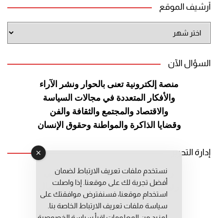
أرشيف الموقع
أرشيف
الموقع
السؤال الآن
منصة إلكترونية تعنى بالحوار ونشر
الآراء
والأفكار المتعددة في مجالات
السياسة
والاقتصاد والمجتمع والثقافة
والفن
وقضايا الذاكرة والمواطنة
وحقوق الإنسان
إدارة التحرير
نستخدم ملفات تعريف الارتباط لضمان
رئيس التحرير: عبد الرحيم التوراني
أفضل تجربة لك على موقعنا. إذا واصلت
رئيس التحرير المساعد: المعطي قبال
استخدام موقعنا، فسنفترض موافقتك على
مديرة التحرير: فاطمة حوحو
سياسة ملفات تعريف الارتباط الخاصة بنا.
لمزيد من المعلومات إقرأ
سياسة الخصوصية