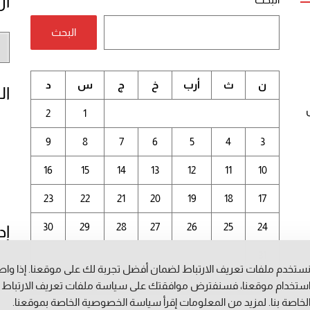
أر
البحث
أر
الم
ن
ث
أرب
خ
ج
س
د
ال
2
1
9
8
7
6
5
4
3
16
15
14
13
12
11
10
23
22
21
20
19
18
17
30
29
28
27
26
25
24
إد
31
ستخدم ملفات تعريف الارتباط لضمان أفضل تجربة لك على موقعنا. إذا وا
أغسطس 2026
ستخدام موقعنا، فسنفترض موافقتك على سياسة ملفات تعريف الارتباط
لخاصة بنا. لمزيد من المعلومات إقرأ
سياسة الخصوصية
الخاصة بموقعنا.