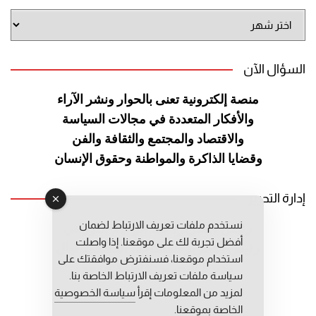
أرشيف
الموقع
السؤال الآن
منصة إلكترونية تعنى بالحوار ونشر
الآراء
والأفكار المتعددة في مجالات
السياسة
والاقتصاد والمجتمع والثقافة
والفن
وقضايا الذاكرة والمواطنة
وحقوق الإنسان
إدارة التحرير
نستخدم ملفات تعريف الارتباط لضمان
رئيس التحرير: عبد الرحيم التوراني
أفضل تجربة لك على موقعنا. إذا واصلت
رئيس التحرير المساعد: المعطي قبال
استخدام موقعنا، فسنفترض موافقتك على
مديرة التحرير: فاطمة حوحو
سياسة ملفات تعريف الارتباط الخاصة بنا.
لمزيد من المعلومات إقرأ
سياسة الخصوصية
الخاصة بموقعنا.