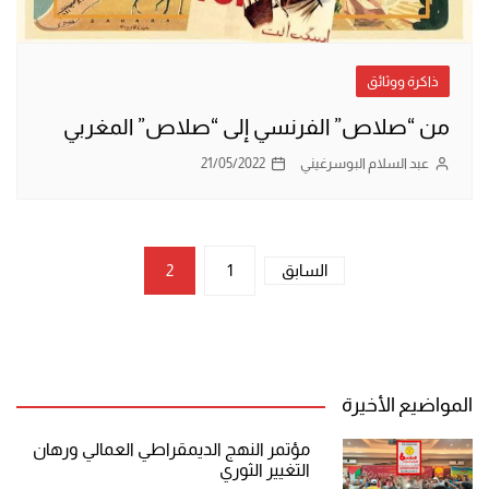
ذاكرة ووثائق
من “صلاص” الفرنسي إلى “صلاص” المغربي
عبد السلام البوسرغيني
21/05/2022
تعدد
السابق
1
2
صفحات
المقالات
المواضيع الأخيرة
مؤتمر النهج الديمقراطي العمالي ورهان
التغيير الثوري