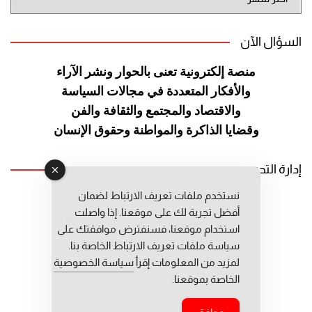
الموقع
السؤال الآن
منصة إلكترونية تعنى بالحوار ونشر
الآراء
والأفكار المتعددة في مجالات
السياسة
والاقتصاد والمجتمع والثقافة
والفن
وقضايا الذاكرة والمواطنة
وحقوق الإنسان
إدارة التحرير
نستخدم ملفات تعريف الارتباط لضمان
رئيس التحرير: عبد الرحيم التوراني
أفضل تجربة لك على موقعنا. إذا واصلت
رئيس التحرير المساعد: المعطي قبال
استخدام موقعنا، فسنفترض موافقتك على
مديرة التحرير: فاطمة حوحو
سياسة ملفات تعريف الارتباط الخاصة بنا.
لمزيد من المعلومات إقرأ
سياسة الخصوصية
الخاصة بموقعنا.