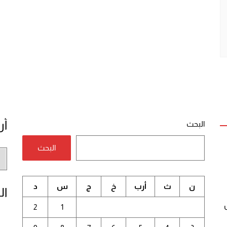
أر
البحث
البحث
أر
الم
ن
ث
أرب
خ
ج
س
د
ال
2
1