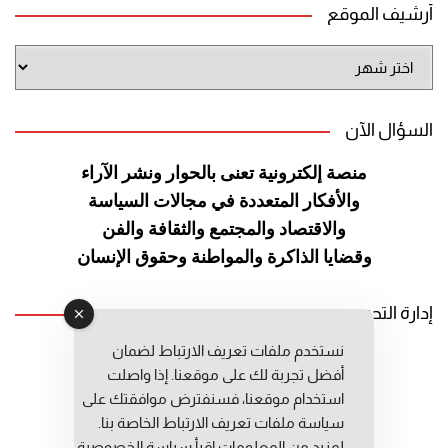
أرشيف الموقع
أرشيف
الموقع
السؤال الآن
منصة إلكترونية تعنى بالحوار ونشر
الآراء
والأفكار المتعددة في مجالات
السياسة
والاقتصاد والمجتمع والثقافة
والفن
وقضايا الذاكرة والمواطنة
وحقوق الإنسان
إدارة التحرير
نستخدم ملفات تعريف الارتباط لضمان
رئيس التحرير: عبد الرحيم التوراني
أفضل تجربة لك على موقعنا. إذا واصلت
رئيس التحرير المساعد: المعطي قبال
استخدام موقعنا، فسنفترض موافقتك على
مديرة التحرير: فاطمة حوحو
سياسة ملفات تعريف الارتباط الخاصة بنا.
لمزيد من المعلومات إقرأ
سياسة الخصوصية