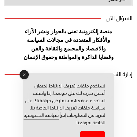
الموقع
السؤال الآن
منصة إلكترونية تعنى بالحوار ونشر
الآراء
والأفكار المتعددة في مجالات
السياسة
والاقتصاد والمجتمع والثقافة
والفن
وقضايا الذاكرة والمواطنة
وحقوق الإنسان
إدارة التحرير
نستخدم ملفات تعريف الارتباط لضمان
رئيس التحرير: عبد الرحيم التوراني
أفضل تجربة لك على موقعنا. إذا واصلت
رئيس التحرير المساعد: المعطي قبال
استخدام موقعنا، فسنفترض موافقتك على
مديرة التحرير: فاطمة حوحو
سياسة ملفات تعريف الارتباط الخاصة بنا.
لمزيد من المعلومات إقرأ
سياسة الخصوصية
الخاصة بموقعنا.