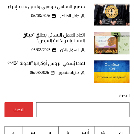
حضور المحامي جوهري وليس مجرد إجراء
جلال الطاهر
06/08/2026
اتحاد العمل النسائي يطلق “ميثاق
المساواة وتكافؤ الفرص”
السؤال الآن
06/08/2026
لماذا يُسمي الروس أوكرانيا “الدولة 404″؟
د. زياد منصور
06/08/2026
البحث
البحث
ن
ث
أرب
خ
ج
س
د