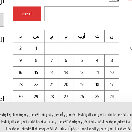
أر
البحث
أر
الم
ن
ث
أرب
خ
ج
س
د
ال
2
1
9
8
7
6
5
4
3
16
15
14
13
12
11
10
23
22
21
20
19
18
17
30
29
28
27
26
25
24
إد
31
ستخدم ملفات تعريف الارتباط لضمان أفضل تجربة لك على موقعنا. إذا وا
أغسطس 2026
ستخدام موقعنا، فسنفترض موافقتك على سياسة ملفات تعريف الارتباط
لخاصة بنا. لمزيد من المعلومات إقرأ
سياسة الخصوصية
الخاصة بموقعنا.