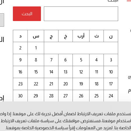
أر
البحث
أر
الم
ن
ث
أرب
خ
ج
س
د
ال
2
1
9
8
7
6
5
4
3
16
15
14
13
12
11
10
0
23
22
21
20
19
18
17
م
30
29
28
27
26
25
24
إد
31
ستخدم ملفات تعريف الارتباط لضمان أفضل تجربة لك على موقعنا. إذا وا
أغسطس 2026
ستخدام موقعنا، فسنفترض موافقتك على سياسة ملفات تعريف الارتباط
لخاصة بنا. لمزيد من المعلومات إقرأ
سياسة الخصوصية
الخاصة بموقعنا.