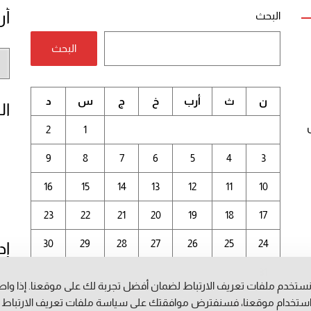
أر
البحث
البحث
أر
الم
ن
ث
أرب
خ
ج
س
د
ال
2
1
9
8
7
6
5
4
3
16
15
14
13
12
11
10
23
22
21
20
19
18
17
30
29
28
27
26
25
24
إد
31
ستخدم ملفات تعريف الارتباط لضمان أفضل تجربة لك على موقعنا. إذا وا
أغسطس 2026
ستخدام موقعنا، فسنفترض موافقتك على سياسة ملفات تعريف الارتباط