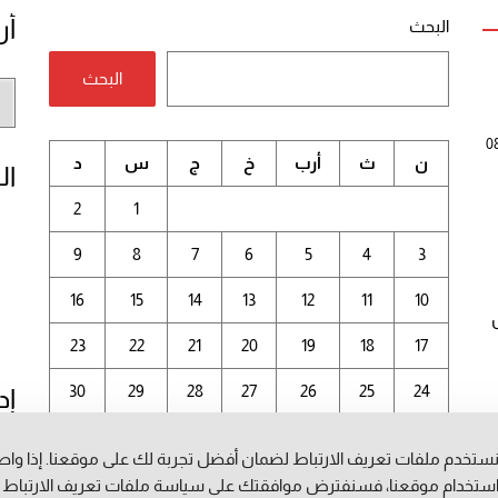
أر
البحث
البحث
أر
الم
0
ن
ث
أرب
خ
ج
س
د
ال
2
1
9
8
7
6
5
4
3
16
15
14
13
12
11
10
23
22
21
20
19
18
17
30
29
28
27
26
25
24
إد
31
ستخدم ملفات تعريف الارتباط لضمان أفضل تجربة لك على موقعنا. إذا وا
أغسطس 2026
ستخدام موقعنا، فسنفترض موافقتك على سياسة ملفات تعريف الارتباط