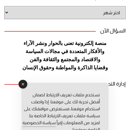
أرشيف
الموقع
السؤال الآن
منصة إلكترونية تعنى بالحوار ونشر
الآراء
والأفكار المتعددة في مجالات
السياسة
والاقتصاد والمجتمع والثقافة
والفن
وقضايا الذاكرة والمواطنة
وحقوق الإنسان
إدارة التحرير
نستخدم ملفات تعريف الارتباط لضمان
رئيس التحرير: عبد الرحيم التوراني
أفضل تجربة لك على موقعنا. إذا واصلت
رئيس التحرير المساعد: المعطي قبال
استخدام موقعنا، فسنفترض موافقتك على
مديرة التحرير: فاطمة حوحو
سياسة ملفات تعريف الارتباط الخاصة بنا.
لمزيد من المعلومات إقرأ
سياسة الخصوصية
الخاصة بموقعنا.