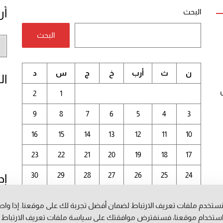
أر
البحث
البحث
أر
الم
ن
ث
أرب
خ
ج
س
د
ال
2
1
9
8
7
6
5
4
3
16
15
14
13
12
11
10
23
22
21
20
19
18
17
30
29
28
27
26
25
24
إد
31
ستخدم ملفات تعريف الارتباط لضمان أفضل تجربة لك على موقعنا. إذا وا
أغسطس 2026
ستخدام موقعنا، فسنفترض موافقتك على سياسة ملفات تعريف الارتباط