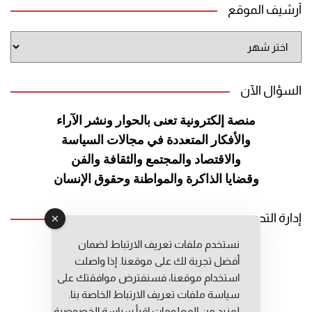
أرشيف الموقع
أرشيف
الموقع
السؤال الآن
منصة إلكترونية تعنى بالحوار ونشر
الآراء
والأفكار المتعددة في مجالات
السياسة
والاقتصاد والمجتمع والثقافة
والفن
وقضايا الذاكرة والمواطنة
وحقوق الإنسان
إدارة التحرير
نستخدم ملفات تعريف الارتباط لضمان
رئيس التحرير: عبد الرحيم التوراني
أفضل تجربة لك على موقعنا. إذا واصلت
رئيس التحرير المساعد: المعطي قبال
استخدام موقعنا، فسنفترض موافقتك على
مديرة التحرير: فاطمة حوحو
سياسة ملفات تعريف الارتباط الخاصة بنا.
لمزيد من المعلومات إقرأ
سياسة الخصوصية