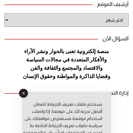
أرشيف الموقع
أرشيف
الموقع
السؤال الآن
منصة إلكترونية تعنى بالحوار ونشر
الآراء
والأفكار المتعددة في مجالات
السياسة
والاقتصاد والمجتمع والثقافة
والفن
وقضايا الذاكرة والمواطنة
وحقوق الإنسان
إدارة التحرير
نستخدم ملفات تعريف الارتباط لضمان
رئيس التحرير: عبد الرحيم التوراني
أفضل تجربة لك على موقعنا. إذا واصلت
رئيس التحرير المساعد: المعطي قبال
استخدام موقعنا، فسنفترض موافقتك على
مديرة التحرير: فاطمة حوحو
سياسة ملفات تعريف الارتباط الخاصة بنا.
لمزيد من المعلومات إقرأ
سياسة الخصوصية