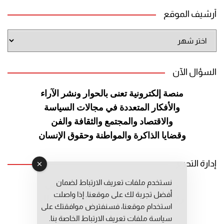
أرشيف الموقع
أرشيف
الموقع
السؤال الآن
منصة إلكترونية تعنى بالحوار ونشر
الآراء
والأفكار المتعددة في مجالات
السياسة
والاقتصاد والمجتمع والثقافة
والفن
وقضايا الذاكرة والمواطنة
وحقوق الإنسان
إدارة التحرير
نستخدم ملفات تعريف الارتباط لضمان
رئيس التحرير: عبد الرحيم التوراني
أفضل تجربة لك على موقعنا. إذا واصلت
رئيس التحرير المساعد: المعطي قبال
استخدام موقعنا، فسنفترض موافقتك على
مديرة التحرير: فاطمة حوحو
سياسة ملفات تعريف الارتباط الخاصة بنا.