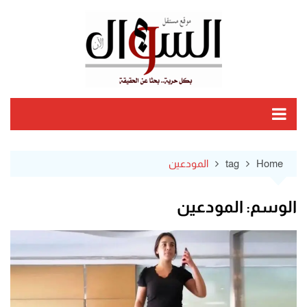
Ski
t
conten
Home
tag
المودعين
الوسم:
المودعين