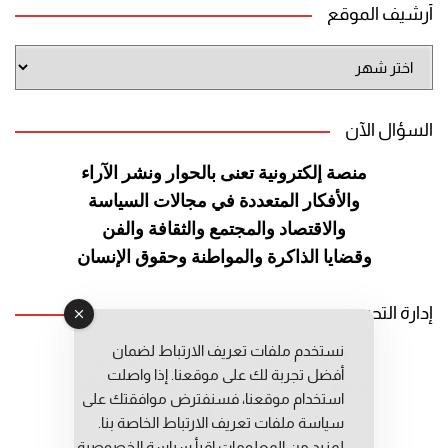
أرشيف الموقع
أرشيف
الموقع
السؤال الآن
منصة إلكترونية تعنى بالحوار ونشر
الآراء
والأفكار المتعددة في مجالات
السياسة
والاقتصاد والمجتمع والثقافة
والفن
وقضايا الذاكرة والمواطنة
وحقوق الإنسان
إدارة التحرير
نستخدم ملفات تعريف الارتباط لضمان
رئيس التحرير: عبد الرحيم التوراني
أفضل تجربة لك على موقعنا. إذا واصلت
رئيس التحرير المساعد: المعطي قبال
استخدام موقعنا، فسنفترض موافقتك على
مديرة التحرير: فاطمة حوحو
سياسة ملفات تعريف الارتباط الخاصة بنا.
لمزيد من المعلومات إقرأ
سياسة الخصوصية