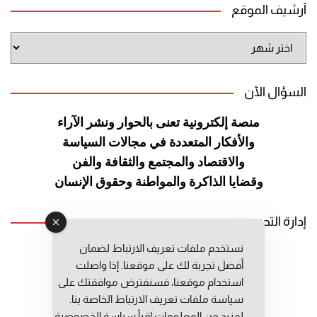
أرشيف الموقع
أرشيف
الموقع
السؤال الآن
منصة إلكترونية تعنى بالحوار ونشر
الآراء
والأفكار المتعددة في مجالات
السياسة
والاقتصاد والمجتمع والثقافة
والفن
وقضايا الذاكرة والمواطنة
وحقوق الإنسان
إدارة التحرير
نستخدم ملفات تعريف الارتباط لضمان
رئيس التحرير: عبد الرحيم التوراني
أفضل تجربة لك على موقعنا. إذا واصلت
رئيس التحرير المساعد: المعطي قبال
استخدام موقعنا، فسنفترض موافقتك على
مديرة التحرير: فاطمة حوحو
سياسة ملفات تعريف الارتباط الخاصة بنا.
لمزيد من المعلومات إقرأ
سياسة الخصوصية