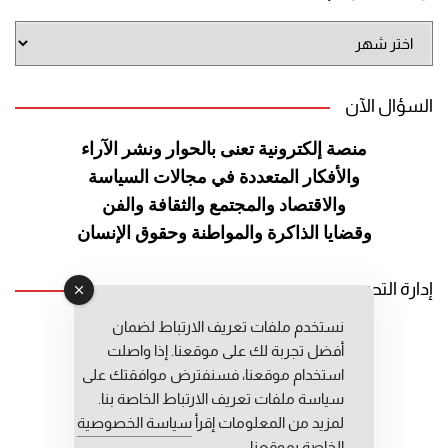
أرشيف
الموقع
السؤال الآن
منصة إلكترونية تعنى بالحوار ونشر
الآراء
والأفكار المتعددة في مجالات
السياسة
والاقتصاد والمجتمع والثقافة
والفن
وقضايا الذاكرة والمواطنة
وحقوق الإنسان
إدارة التحرير
نستخدم ملفات تعريف الارتباط لضمان
رئيس التحرير: عبد الرحيم التوراني
أفضل تجربة لك على موقعنا. إذا واصلت
رئيس التحرير المساعد: المعطي قبال
استخدام موقعنا، فسنفترض موافقتك على
مديرة التحرير: فاطمة حوحو
سياسة ملفات تعريف الارتباط الخاصة بنا.
لمزيد من المعلومات إقرأ
سياسة الخصوصية
الخاصة بموقعنا.